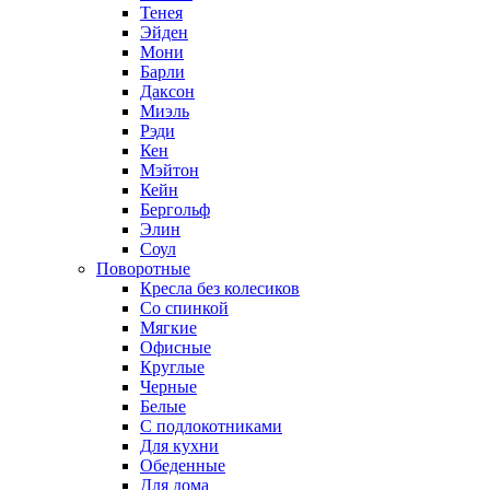
Тенея
Эйден
Мони
Барли
Даксон
Миэль
Рэди
Кен
Мэйтон
Кейн
Бергольф
Элин
Соул
Поворотные
Кресла без колесиков
Со спинкой
Мягкие
Офисные
Круглые
Черные
Белые
С подлокотниками
Для кухни
Обеденные
Для дома