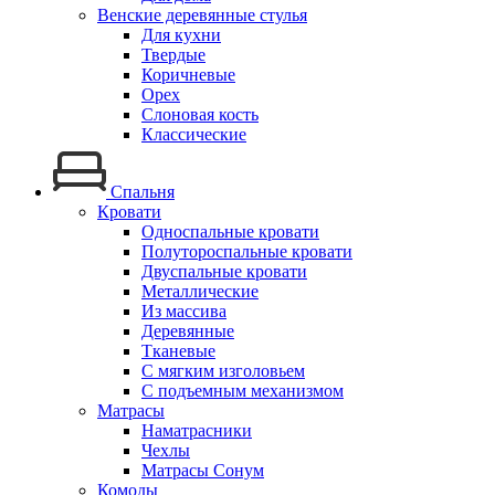
Венские деревянные стулья
Для кухни
Твердые
Коричневые
Орех
Слоновая кость
Классические
Спальня
Кровати
Односпальные кровати
Полутороспальные кровати
Двуспальные кровати
Металлические
Из массива
Деревянные
Тканевые
С мягким изголовьем
С подъемным механизмом
Матрасы
Наматрасники
Чехлы
Матрасы Сонум
Комоды