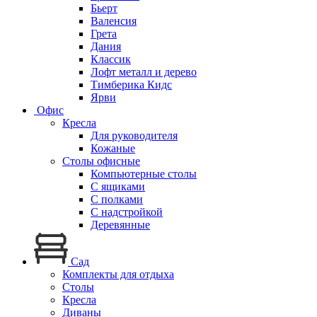
Бьерт
Валенсия
Грета
Дания
Классик
Лофт металл и дерево
Тимберика Кидс
Ярви
Офис
Кресла
Для руководителя
Кожаные
Столы офисные
Компьютерные столы
С ящиками
С полками
С надстройкой
Деревянные
Сад
Комплекты для отдыха
Столы
Кресла
Диваны