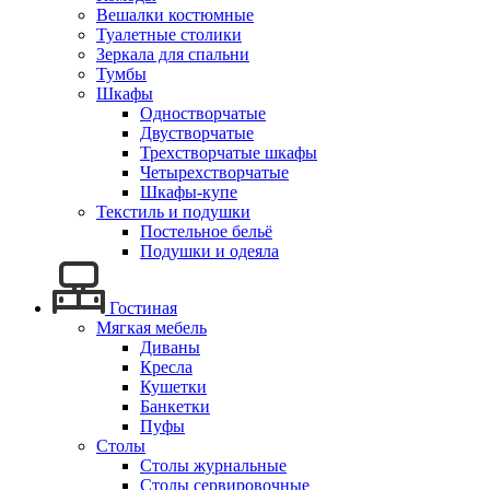
Вешалки костюмные
Туалетные столики
Зеркала для спальни
Тумбы
Шкафы
Одностворчатые
Двустворчатые
Трехстворчатые шкафы
Четырехстворчатые
Шкафы-купе
Текстиль и подушки
Постельное бельё
Подушки и одеяла
Гостиная
Мягкая мебель
Диваны
Кресла
Кушетки
Банкетки
Пуфы
Столы
Столы журнальные
Столы сервировочные