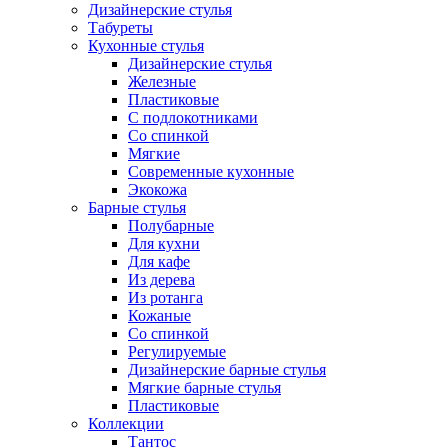
Дизайнерские стулья
Табуреты
Кухонные стулья
Дизайнерские стулья
Железные
Пластиковые
С подлокотниками
Со спинкой
Мягкие
Современные кухонные
Экокожа
Барные стулья
Полубарные
Для кухни
Для кафе
Из дерева
Из ротанга
Кожаные
Со спинкой
Регулируемые
Дизайнерские барные стулья
Мягкие барные стулья
Пластиковые
Коллекции
Тантос