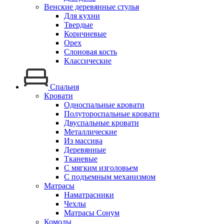
Венские деревянные стулья
Для кухни
Твердые
Коричневые
Орех
Слоновая кость
Классические
Спальня
Кровати
Односпальные кровати
Полутороспальные кровати
Двуспальные кровати
Металлические
Из массива
Деревянные
Тканевые
С мягким изголовьем
С подъемным механизмом
Матрасы
Наматрасники
Чехлы
Матрасы Сонум
Комоды