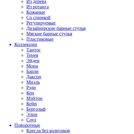
Из дерева
Из ротанга
Кожаные
Со спинкой
Регулируемые
Дизайнерские барные стулья
Мягкие барные стулья
Пластиковые
Коллекции
Тантос
Тенея
Эйден
Мони
Барли
Даксон
Миэль
Рэди
Кен
Мэйтон
Кейн
Бергольф
Элин
Соул
Поворотные
Кресла без колесиков