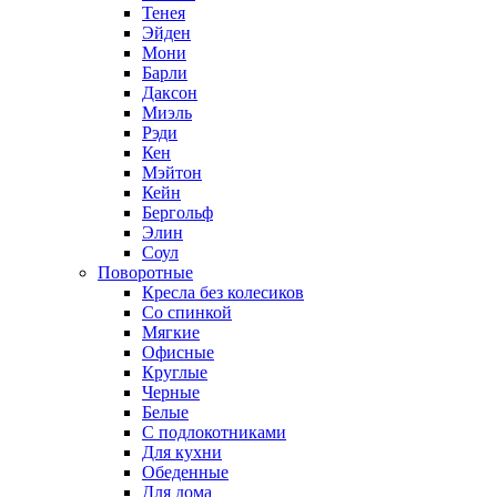
Тенея
Эйден
Мони
Барли
Даксон
Миэль
Рэди
Кен
Мэйтон
Кейн
Бергольф
Элин
Соул
Поворотные
Кресла без колесиков
Со спинкой
Мягкие
Офисные
Круглые
Черные
Белые
С подлокотниками
Для кухни
Обеденные
Для дома