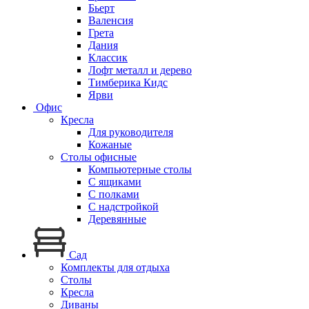
Бьерт
Валенсия
Грета
Дания
Классик
Лофт металл и дерево
Тимберика Кидс
Ярви
Офис
Кресла
Для руководителя
Кожаные
Столы офисные
Компьютерные столы
С ящиками
С полками
С надстройкой
Деревянные
Сад
Комплекты для отдыха
Столы
Кресла
Диваны