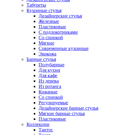
Табуреты
Кухонные стулья
Дизайнерские стулья
Железные
Пластиковые
С подлокотниками
Со спинкой
Мягкие
Современные кухонные
Экокожа
Барные стулья
Полубарные
Для кухни
Для кафе
Из дерева
Из ротанга
Кожаные
Со спинкой
Регулируемые
Дизайнерские барные стулья
Мягкие барные стулья
Пластиковые
Коллекции
Тантос