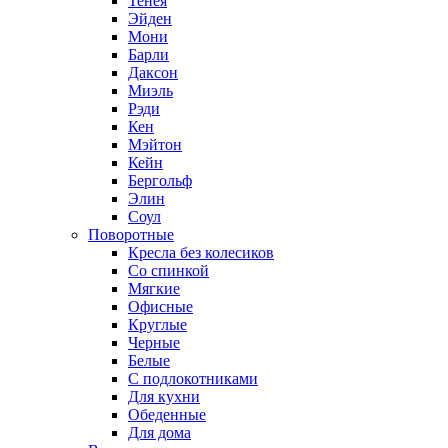
Тенея
Эйден
Мони
Барли
Даксон
Миэль
Рэди
Кен
Мэйтон
Кейн
Бергольф
Элин
Соул
Поворотные
Кресла без колесиков
Со спинкой
Мягкие
Офисные
Круглые
Черные
Белые
С подлокотниками
Для кухни
Обеденные
Для дома