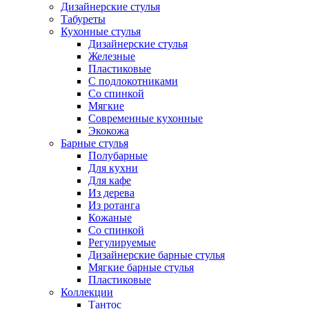
Дизайнерские стулья
Табуреты
Кухонные стулья
Дизайнерские стулья
Железные
Пластиковые
С подлокотниками
Со спинкой
Мягкие
Современные кухонные
Экокожа
Барные стулья
Полубарные
Для кухни
Для кафе
Из дерева
Из ротанга
Кожаные
Со спинкой
Регулируемые
Дизайнерские барные стулья
Мягкие барные стулья
Пластиковые
Коллекции
Тантос