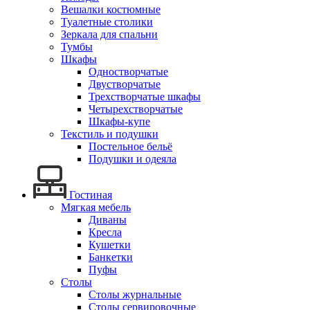
Вешалки костюмные
Туалетные столики
Зеркала для спальни
Тумбы
Шкафы
Одностворчатые
Двустворчатые
Трехстворчатые шкафы
Четырехстворчатые
Шкафы-купе
Текстиль и подушки
Постельное бельё
Подушки и одеяла
Гостиная
Мягкая мебель
Диваны
Кресла
Кушетки
Банкетки
Пуфы
Столы
Столы журнальные
Столы сервировочные