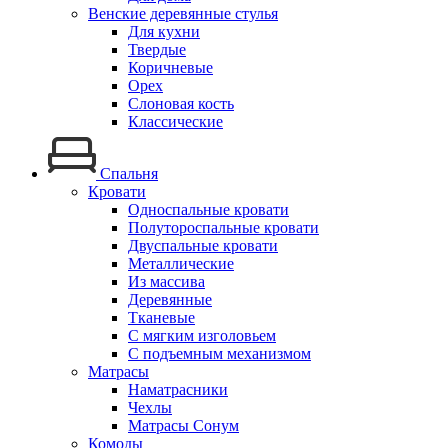
Венские деревянные стулья
Для кухни
Твердые
Коричневые
Орех
Слоновая кость
Классические
Спальня
Кровати
Односпальные кровати
Полутороспальные кровати
Двуспальные кровати
Металлические
Из массива
Деревянные
Тканевые
С мягким изголовьем
С подъемным механизмом
Матрасы
Наматрасники
Чехлы
Матрасы Сонум
Комоды