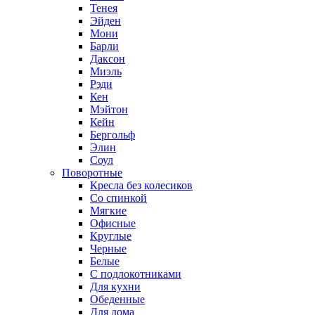
Тенея
Эйден
Мони
Барли
Даксон
Миэль
Рэди
Кен
Мэйтон
Кейн
Бергольф
Элин
Соул
Поворотные
Кресла без колесиков
Со спинкой
Мягкие
Офисные
Круглые
Черные
Белые
С подлокотниками
Для кухни
Обеденные
Для дома