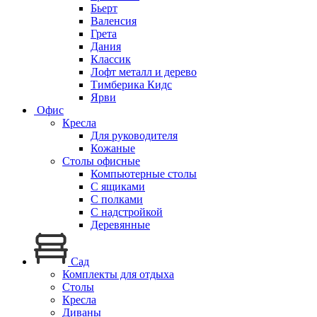
Бьерт
Валенсия
Грета
Дания
Классик
Лофт металл и дерево
Тимберика Кидс
Ярви
Офис
Кресла
Для руководителя
Кожаные
Столы офисные
Компьютерные столы
С ящиками
С полками
С надстройкой
Деревянные
Сад
Комплекты для отдыха
Столы
Кресла
Диваны