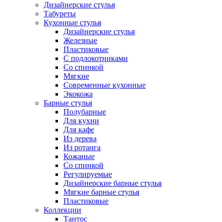
Дизайнерские стулья
Табуреты
Кухонные стулья
Дизайнерские стулья
Железные
Пластиковые
С подлокотниками
Со спинкой
Мягкие
Современные кухонные
Экокожа
Барные стулья
Полубарные
Для кухни
Для кафе
Из дерева
Из ротанга
Кожаные
Со спинкой
Регулируемые
Дизайнерские барные стулья
Мягкие барные стулья
Пластиковые
Коллекции
Тантос