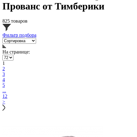
Прованс от Тимберики
825 товаров
Фильтр подбора
На странице:
1
2
3
4
5
...
12
>