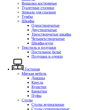
Вешалки костюмные
Туалетные столики
Зеркала для спальни
Тумбы
Шкафы
Одностворчатые
Двустворчатые
Трехстворчатые шкафы
Четырехстворчатые
Шкафы-купе
Текстиль и подушки
Постельное бельё
Подушки и одеяла
Гостиная
Мягкая мебель
Диваны
Кресла
Кушетки
Банкетки
Пуфы
Столы
Столы журнальные
Столы сервировочные