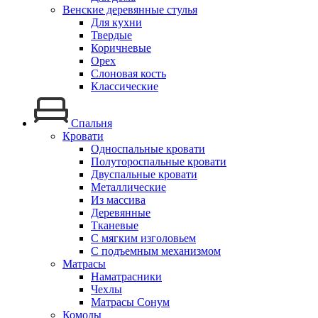
Венские деревянные стулья
Для кухни
Твердые
Коричневые
Орех
Слоновая кость
Классические
Спальня
Кровати
Односпальные кровати
Полутороспальные кровати
Двуспальные кровати
Металлические
Из массива
Деревянные
Тканевые
С мягким изголовьем
С подъемным механизмом
Матрасы
Наматрасники
Чехлы
Матрасы Сонум
Комоды