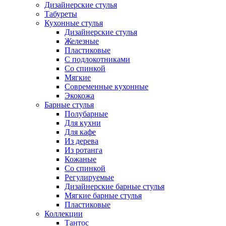
Дизайнерские стулья
Табуреты
Кухонные стулья
Дизайнерские стулья
Железные
Пластиковые
С подлокотниками
Со спинкой
Мягкие
Современные кухонные
Экокожа
Барные стулья
Полубарные
Для кухни
Для кафе
Из дерева
Из ротанга
Кожаные
Со спинкой
Регулируемые
Дизайнерские барные стулья
Мягкие барные стулья
Пластиковые
Коллекции
Тантос