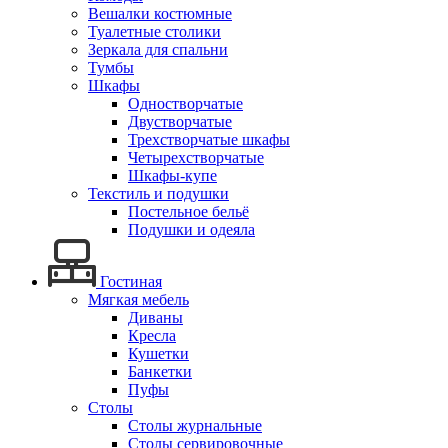
Вешалки костюмные
Туалетные столики
Зеркала для спальни
Тумбы
Шкафы
Одностворчатые
Двустворчатые
Трехстворчатые шкафы
Четырехстворчатые
Шкафы-купе
Текстиль и подушки
Постельное бельё
Подушки и одеяла
Гостиная
Мягкая мебель
Диваны
Кресла
Кушетки
Банкетки
Пуфы
Столы
Столы журнальные
Столы сервировочные