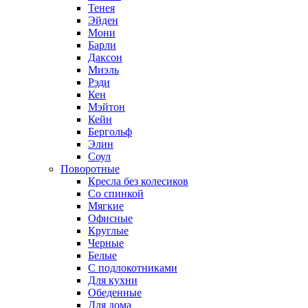
Тенея
Эйден
Мони
Барли
Даксон
Миэль
Рэди
Кен
Мэйтон
Кейн
Бергольф
Элин
Соул
Поворотные
Кресла без колесиков
Со спинкой
Мягкие
Офисные
Круглые
Черные
Белые
С подлокотниками
Для кухни
Обеденные
Для дома