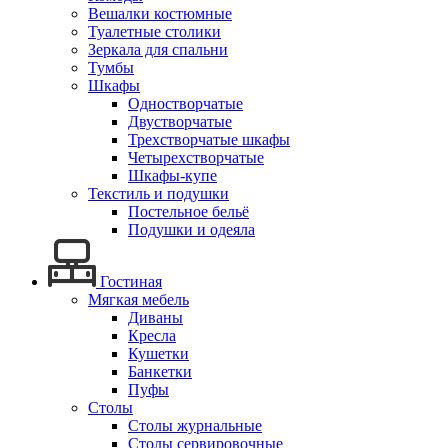
Вешалки костюмные
Туалетные столики
Зеркала для спальни
Тумбы
Шкафы
Одностворчатые
Двустворчатые
Трехстворчатые шкафы
Четырехстворчатые
Шкафы-купе
Текстиль и подушки
Постельное бельё
Подушки и одеяла
Гостиная
Мягкая мебель
Диваны
Кресла
Кушетки
Банкетки
Пуфы
Столы
Столы журнальные
Столы сервировочные