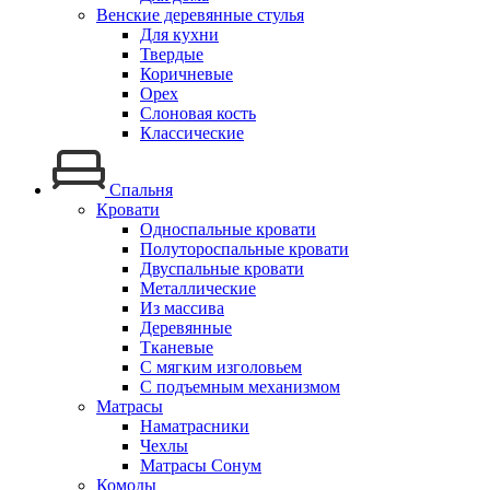
Венские деревянные стулья
Для кухни
Твердые
Коричневые
Орех
Слоновая кость
Классические
Спальня
Кровати
Односпальные кровати
Полутороспальные кровати
Двуспальные кровати
Металлические
Из массива
Деревянные
Тканевые
С мягким изголовьем
С подъемным механизмом
Матрасы
Наматрасники
Чехлы
Матрасы Сонум
Комоды