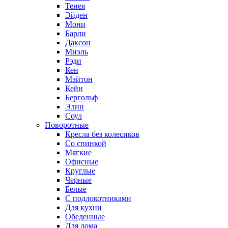
Тенея
Эйден
Мони
Барли
Даксон
Миэль
Рэди
Кен
Мэйтон
Кейн
Бергольф
Элин
Соул
Поворотные
Кресла без колесиков
Со спинкой
Мягкие
Офисные
Круглые
Черные
Белые
С подлокотниками
Для кухни
Обеденные
Для дома