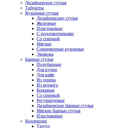
Дизайнерские стулья
Табуреты
Кухонные стулья
Дизайнерские стулья
Железные
Пластиковые
С подлокотниками
Со спинкой
Мягкие
Современные кухонные
Экокожа
Барные стулья
Полубарные
Для кухни
Для кафе
Из дерева
Из ротанга
Кожаные
Со спинкой
Регулируемые
Дизайнерские барные стулья
Мягкие барные стулья
Пластиковые
Коллекции
Тантос