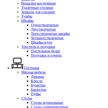
Вешалки костюмные
Туалетные столики
Зеркала для спальни
Тумбы
Шкафы
Одностворчатые
Двустворчатые
Трехстворчатые шкафы
Четырехстворчатые
Шкафы-купе
Текстиль и подушки
Постельное бельё
Подушки и одеяла
Гостиная
Мягкая мебель
Диваны
Кресла
Кушетки
Банкетки
Пуфы
Столы
Столы журнальные
Столы сервировочные