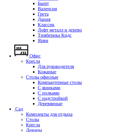
Бьерт
Валенсия
Грета
Дания
Классик
Лофт металл и дерево
Тимберика Кидс
Ярви
Офис
Кресла
Для руководителя
Кожаные
Столы офисные
Компьютерные столы
С ящиками
С полками
С надстройкой
Деревянные
Сад
Комплекты для отдыха
Столы
Кресла
Диваны