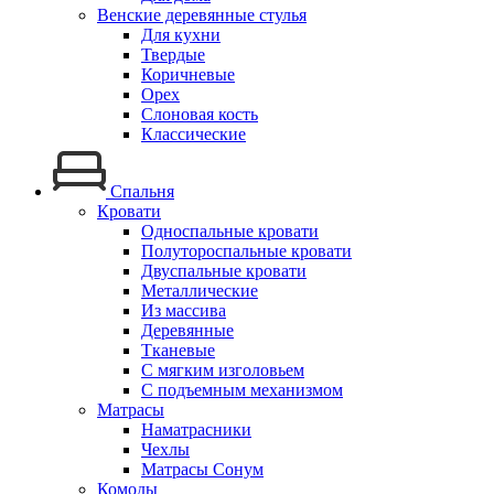
Венские деревянные стулья
Для кухни
Твердые
Коричневые
Орех
Слоновая кость
Классические
Спальня
Кровати
Односпальные кровати
Полутороспальные кровати
Двуспальные кровати
Металлические
Из массива
Деревянные
Тканевые
С мягким изголовьем
С подъемным механизмом
Матрасы
Наматрасники
Чехлы
Матрасы Сонум
Комоды