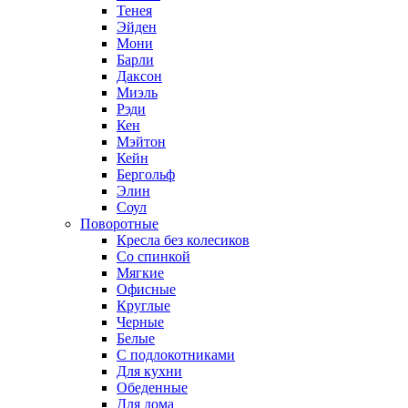
Тенея
Эйден
Мони
Барли
Даксон
Миэль
Рэди
Кен
Мэйтон
Кейн
Бергольф
Элин
Соул
Поворотные
Кресла без колесиков
Со спинкой
Мягкие
Офисные
Круглые
Черные
Белые
С подлокотниками
Для кухни
Обеденные
Для дома