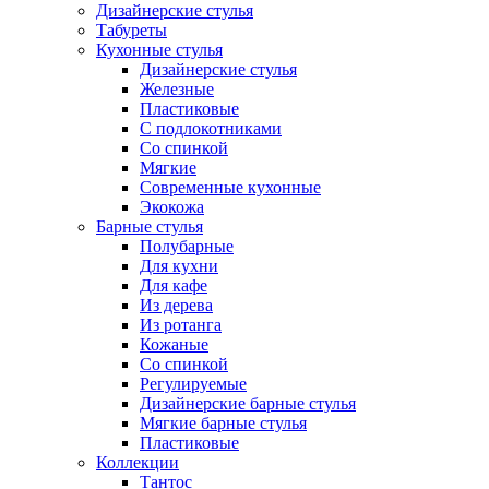
Дизайнерские стулья
Табуреты
Кухонные стулья
Дизайнерские стулья
Железные
Пластиковые
С подлокотниками
Со спинкой
Мягкие
Современные кухонные
Экокожа
Барные стулья
Полубарные
Для кухни
Для кафе
Из дерева
Из ротанга
Кожаные
Со спинкой
Регулируемые
Дизайнерские барные стулья
Мягкие барные стулья
Пластиковые
Коллекции
Тантос