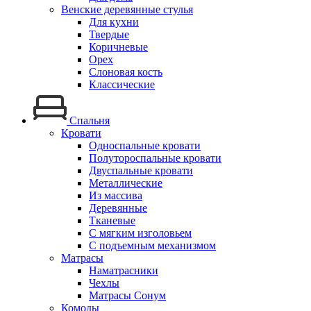
Венские деревянные стулья
Для кухни
Твердые
Коричневые
Орех
Слоновая кость
Классические
Спальня
Кровати
Односпальные кровати
Полутороспальные кровати
Двуспальные кровати
Металлические
Из массива
Деревянные
Тканевые
С мягким изголовьем
С подъемным механизмом
Матрасы
Наматрасники
Чехлы
Матрасы Сонум
Комоды