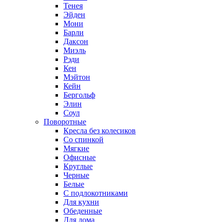
Тенея
Эйден
Мони
Барли
Даксон
Миэль
Рэди
Кен
Мэйтон
Кейн
Бергольф
Элин
Соул
Поворотные
Кресла без колесиков
Со спинкой
Мягкие
Офисные
Круглые
Черные
Белые
С подлокотниками
Для кухни
Обеденные
Для дома