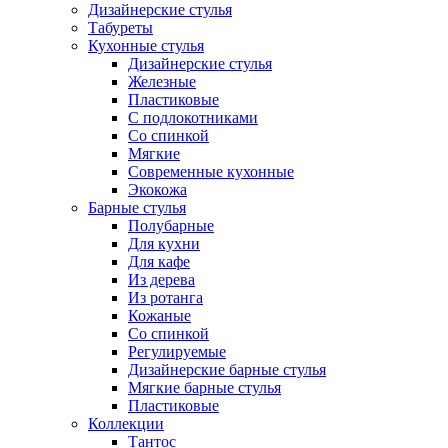
Дизайнерские стулья
Табуреты
Кухонные стулья
Дизайнерские стулья
Железные
Пластиковые
С подлокотниками
Со спинкой
Мягкие
Современные кухонные
Экокожа
Барные стулья
Полубарные
Для кухни
Для кафе
Из дерева
Из ротанга
Кожаные
Со спинкой
Регулируемые
Дизайнерские барные стулья
Мягкие барные стулья
Пластиковые
Коллекции
Тантос