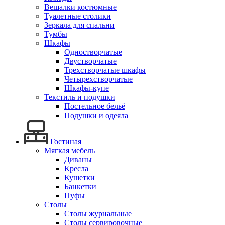
Вешалки костюмные
Туалетные столики
Зеркала для спальни
Тумбы
Шкафы
Одностворчатые
Двустворчатые
Трехстворчатые шкафы
Четырехстворчатые
Шкафы-купе
Текстиль и подушки
Постельное бельё
Подушки и одеяла
Гостиная
Мягкая мебель
Диваны
Кресла
Кушетки
Банкетки
Пуфы
Столы
Столы журнальные
Столы сервировочные