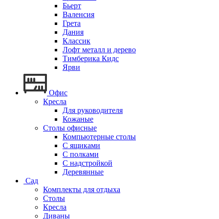
Бьерт
Валенсия
Грета
Дания
Классик
Лофт металл и дерево
Тимберика Кидс
Ярви
Офис
Кресла
Для руководителя
Кожаные
Столы офисные
Компьютерные столы
С ящиками
С полками
С надстройкой
Деревянные
Сад
Комплекты для отдыха
Столы
Кресла
Диваны