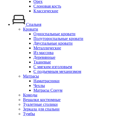
Орех
Слоновая кость
Классические
Спальня
Кровати
Односпальные кровати
Полутороспальные кровати
Двуспальные кровати
Металлические
Из массива
Деревянные
Тканевые
С мягким изголовьем
С подъемным механизмом
Матрасы
Наматрасники
Чехлы
Матрасы Сонум
Комоды
Вешалки костюмные
Туалетные столики
Зеркала для спальни
Тумбы