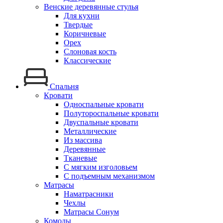
Венские деревянные стулья
Для кухни
Твердые
Коричневые
Орех
Слоновая кость
Классические
Спальня
Кровати
Односпальные кровати
Полутороспальные кровати
Двуспальные кровати
Металлические
Из массива
Деревянные
Тканевые
С мягким изголовьем
С подъемным механизмом
Матрасы
Наматрасники
Чехлы
Матрасы Сонум
Комоды