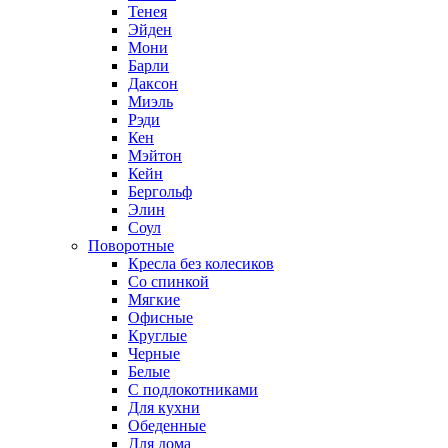
Тенея
Эйден
Мони
Барли
Даксон
Миэль
Рэди
Кен
Мэйтон
Кейн
Бергольф
Элин
Соул
Поворотные
Кресла без колесиков
Со спинкой
Мягкие
Офисные
Круглые
Черные
Белые
С подлокотниками
Для кухни
Обеденные
Для дома