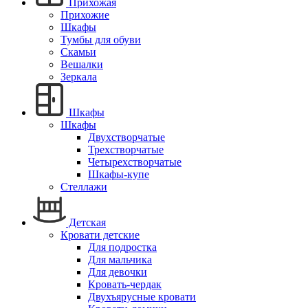
Прихожая
Прихожие
Шкафы
Тумбы для обуви
Скамьи
Вешалки
Зеркала
Шкафы
Шкафы
Двухстворчатые
Трехстворчатые
Четырехстворчатые
Шкафы-купе
Стеллажи
Детская
Кровати детские
Для подростка
Для мальчика
Для девочки
Кровать-чердак
Двухъярусные кровати