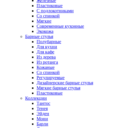
Железные
Пластиковые
С подлокотниками
Со спинкой
Мягкие
Современные кухонные
Экокожа
Барные стулья
Полубарные
Для кухни
Для кафе
Из дерева
Из ротанга
Кожаные
Со спинкой
Регулируемые
Дизайнерские барные стулья
Мягкие барные стулья
Пластиковые
Коллекции
Тантос
Тенея
Эйден
Мони
Барли