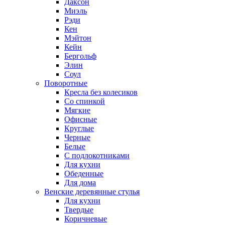
Даксон
Миэль
Рэди
Кен
Мэйтон
Кейн
Бергольф
Элин
Соул
Поворотные
Кресла без колесиков
Со спинкой
Мягкие
Офисные
Круглые
Черные
Белые
С подлокотниками
Для кухни
Обеденные
Для дома
Венские деревянные стулья
Для кухни
Твердые
Коричневые