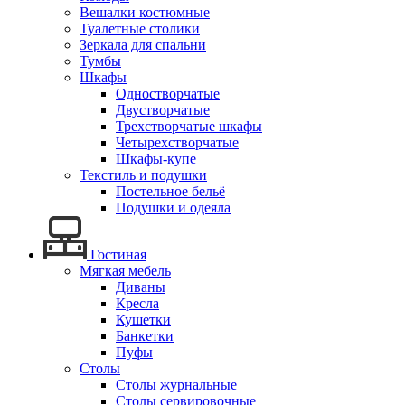
Вешалки костюмные
Туалетные столики
Зеркала для спальни
Тумбы
Шкафы
Одностворчатые
Двустворчатые
Трехстворчатые шкафы
Четырехстворчатые
Шкафы-купе
Текстиль и подушки
Постельное бельё
Подушки и одеяла
Гостиная
Мягкая мебель
Диваны
Кресла
Кушетки
Банкетки
Пуфы
Столы
Столы журнальные
Столы сервировочные