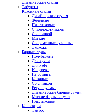
Дизайнерские стулья
Табуреты
Кухонные стулья
Дизайнерские стулья
Железные
Пластиковые
С подлокотниками
Со спинкой
Мягкие
Современные кухонные
Экокожа
Барные стулья
Полубарные
Для кухни
Для кафе
Из дерева
Из ротанга
Кожаные
Со спинкой
Регулируемые
Дизайнерские барные стулья
Мягкие барные стулья
Пластиковые
Коллекции
Тантос