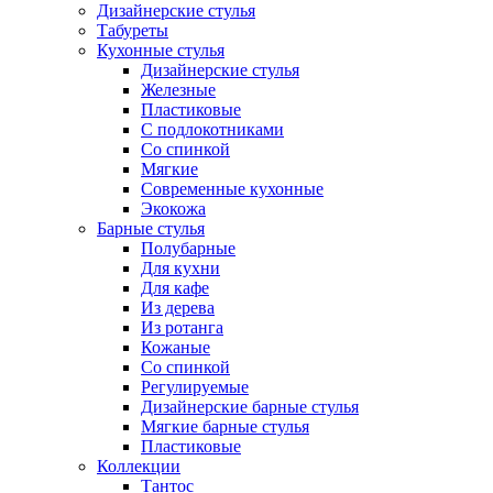
Дизайнерские стулья
Табуреты
Кухонные стулья
Дизайнерские стулья
Железные
Пластиковые
С подлокотниками
Со спинкой
Мягкие
Современные кухонные
Экокожа
Барные стулья
Полубарные
Для кухни
Для кафе
Из дерева
Из ротанга
Кожаные
Со спинкой
Регулируемые
Дизайнерские барные стулья
Мягкие барные стулья
Пластиковые
Коллекции
Тантос