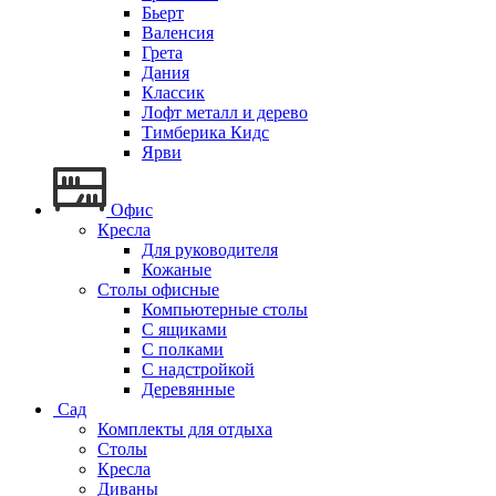
Бьерт
Валенсия
Грета
Дания
Классик
Лофт металл и дерево
Тимберика Кидс
Ярви
Офис
Кресла
Для руководителя
Кожаные
Столы офисные
Компьютерные столы
С ящиками
С полками
С надстройкой
Деревянные
Сад
Комплекты для отдыха
Столы
Кресла
Диваны