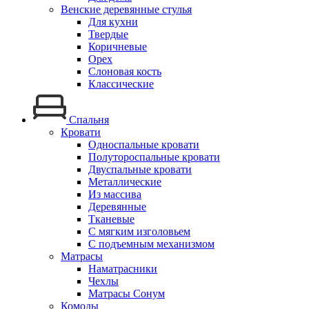
Венские деревянные стулья
Для кухни
Твердые
Коричневые
Орех
Слоновая кость
Классические
Спальня
Кровати
Односпальные кровати
Полутороспальные кровати
Двуспальные кровати
Металлические
Из массива
Деревянные
Тканевые
С мягким изголовьем
С подъемным механизмом
Матрасы
Наматрасники
Чехлы
Матрасы Сонум
Комоды