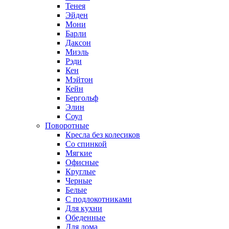
Тенея
Эйден
Мони
Барли
Даксон
Миэль
Рэди
Кен
Мэйтон
Кейн
Бергольф
Элин
Соул
Поворотные
Кресла без колесиков
Со спинкой
Мягкие
Офисные
Круглые
Черные
Белые
С подлокотниками
Для кухни
Обеденные
Для дома