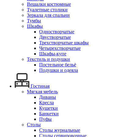
Вешалки костюмные
Туалетные столики
Зеркала для спальни
Тумбы
Шкафы
Одностворчатые
Двустворчатые
Трехстворчатые шкафы
Четырехстворчатые
Шкафы-купе
Текстиль и подушки
Постельное бельё
Подушки и одеяла
Гостиная
Мягкая мебель
Диваны
Кресла
Кушетки
Банкетки
Пуфы
Столы
Столы журнальные
Столы сервировочные