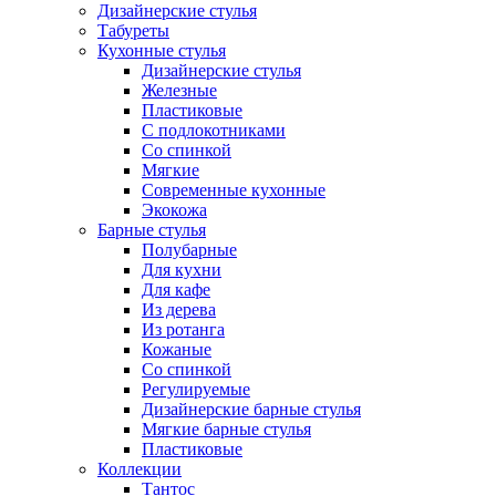
Дизайнерские стулья
Табуреты
Кухонные стулья
Дизайнерские стулья
Железные
Пластиковые
С подлокотниками
Со спинкой
Мягкие
Современные кухонные
Экокожа
Барные стулья
Полубарные
Для кухни
Для кафе
Из дерева
Из ротанга
Кожаные
Со спинкой
Регулируемые
Дизайнерские барные стулья
Мягкие барные стулья
Пластиковые
Коллекции
Тантос