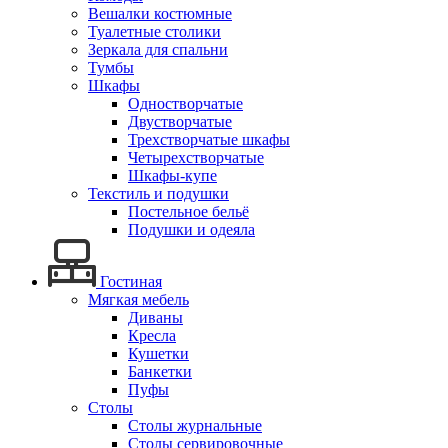
Вешалки костюмные
Туалетные столики
Зеркала для спальни
Тумбы
Шкафы
Одностворчатые
Двустворчатые
Трехстворчатые шкафы
Четырехстворчатые
Шкафы-купе
Текстиль и подушки
Постельное бельё
Подушки и одеяла
Гостиная
Мягкая мебель
Диваны
Кресла
Кушетки
Банкетки
Пуфы
Столы
Столы журнальные
Столы сервировочные