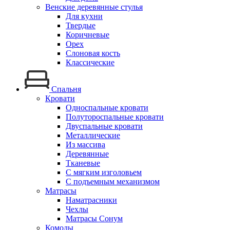
Венские деревянные стулья
Для кухни
Твердые
Коричневые
Орех
Слоновая кость
Классические
Спальня
Кровати
Односпальные кровати
Полутороспальные кровати
Двуспальные кровати
Металлические
Из массива
Деревянные
Тканевые
С мягким изголовьем
С подъемным механизмом
Матрасы
Наматрасники
Чехлы
Матрасы Сонум
Комоды