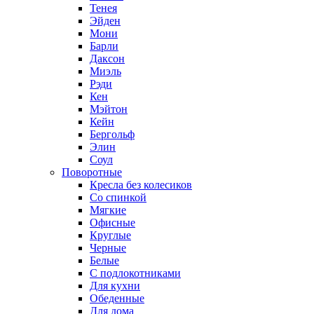
Тенея
Эйден
Мони
Барли
Даксон
Миэль
Рэди
Кен
Мэйтон
Кейн
Бергольф
Элин
Соул
Поворотные
Кресла без колесиков
Со спинкой
Мягкие
Офисные
Круглые
Черные
Белые
С подлокотниками
Для кухни
Обеденные
Для дома