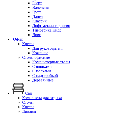
Бьерт
Валенсия
Грета
Дания
Классик
Лофт металл и дерево
Тимберика Кидс
Ярви
Офис
Кресла
Для руководителя
Кожаные
Столы офисные
Компьютерные столы
С ящиками
С полками
С надстройкой
Деревянные
Сад
Комплекты для отдыха
Столы
Кресла
Диваны