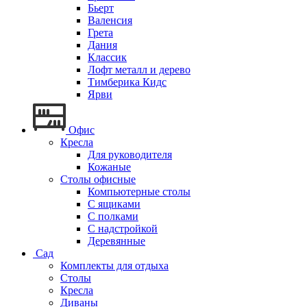
Бьерт
Валенсия
Грета
Дания
Классик
Лофт металл и дерево
Тимберика Кидс
Ярви
Офис
Кресла
Для руководителя
Кожаные
Столы офисные
Компьютерные столы
С ящиками
С полками
С надстройкой
Деревянные
Сад
Комплекты для отдыха
Столы
Кресла
Диваны