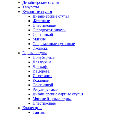
Дизайнерские стулья
Табуреты
Кухонные стулья
Дизайнерские стулья
Железные
Пластиковые
С подлокотниками
Со спинкой
Мягкие
Современные кухонные
Экокожа
Барные стулья
Полубарные
Для кухни
Для кафе
Из дерева
Из ротанга
Кожаные
Со спинкой
Регулируемые
Дизайнерские барные стулья
Мягкие барные стулья
Пластиковые
Коллекции
Тантос