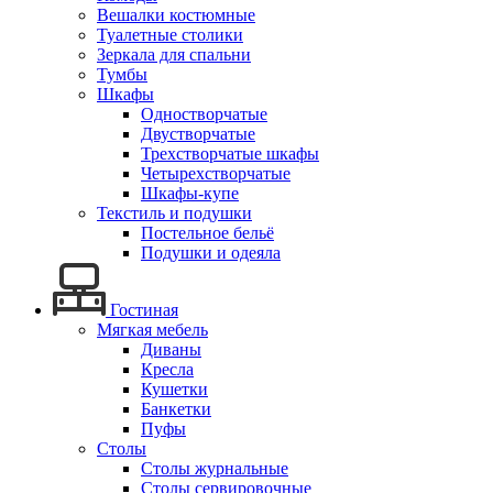
Вешалки костюмные
Туалетные столики
Зеркала для спальни
Тумбы
Шкафы
Одностворчатые
Двустворчатые
Трехстворчатые шкафы
Четырехстворчатые
Шкафы-купе
Текстиль и подушки
Постельное бельё
Подушки и одеяла
Гостиная
Мягкая мебель
Диваны
Кресла
Кушетки
Банкетки
Пуфы
Столы
Столы журнальные
Столы сервировочные