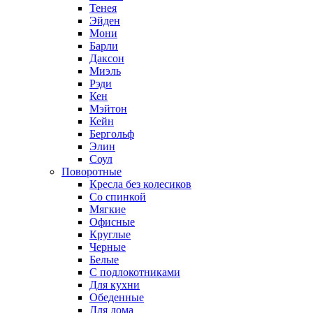
Тенея
Эйден
Мони
Барли
Даксон
Миэль
Рэди
Кен
Мэйтон
Кейн
Бергольф
Элин
Соул
Поворотные
Кресла без колесиков
Со спинкой
Мягкие
Офисные
Круглые
Черные
Белые
С подлокотниками
Для кухни
Обеденные
Для дома