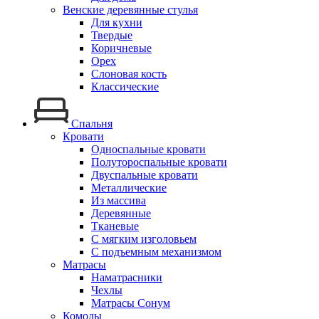
Венские деревянные стулья
Для кухни
Твердые
Коричневые
Орех
Слоновая кость
Классические
Спальня
Кровати
Односпальные кровати
Полутороспальные кровати
Двуспальные кровати
Металлические
Из массива
Деревянные
Тканевые
С мягким изголовьем
С подъемным механизмом
Матрасы
Наматрасники
Чехлы
Матрасы Сонум
Комоды